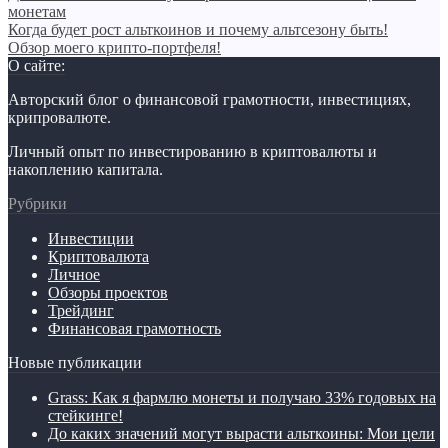
монетам
Когда будет рост альткоинов и почему альтсезону быть!
Обзор моего крипто-портфеля!
О сайте:
Авторский блог о финансовой грамотности, инвестициях,
крипровалюте.
Личный опыт по инвестированию в криптовалюты и
накоплению капитала.
Рубрики
Инвестиции
Криптовалюта
Личное
Обзоры проектов
Трейдинг
Финансовая грамотность
Новые публикации
Grass: Как я фармлю монеты и получаю 33% годовых на
стейкинге!
До каких значений могут вырасти альткоины: Мои цели